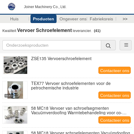
Joiner Machinery Co., Ltd.
Huis
Producten
Ongeveer ons
Fabrieksreis
>>
Vervoer Schroefelement
Kwaliteit
leverancier.
(41)
ZSE135 Vervoerschroefelement
Contacteer ons
TEX77 Vervoer schroefelementen voor de
petrochemische industrie
Contacteer ons
58 MC18 Vervoer van schroefsegmenten
Vacuümverdoofing Warmtebehandeling voor co-
roterende tweeschroefextruder
Contacteer ons
58 MC18 Vervoer schroefelementen Vacuümdoofing