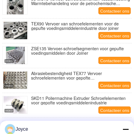
Warmtebehandeling voor de petrochemische
industrie
Contacteer ons
TEX90 Vervoer van schroefelementen voor de
gepufte voedingsmiddelenindustrie door joiner
Contacteer ons
ZSE135 Vervoer-schroefsegmenten voor gepufte
voedingsmiddelen door Joiner
Contacteer ons
Abrasiebestendigheid TEX77 Vervoer
schroefelementen voor gepofte
voedingsmiddelenindustrie
Contacteer ons
SKD11 Poliermachine Extruder Schroefelementen
voor gepofte voedingsmiddelenindustrie
Contacteer ons
Enige de Schroefsegmenten van Flighted Sk met
Hoogte die Efficiency en Vrij Volume vervoeren
Joyce