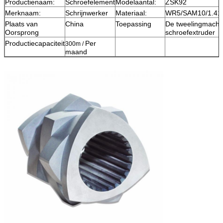
Productienaam:
Schroefelement
Modelaantal:
ZSK92
Merknaam:
Schrijnwerker
Materiaal:
WR5/SAM10/1.41
Plaats van
China
Toepassing
De tweelingmachi
Oorsprong
schroefextruder
Productiecapaciteit
Per
300m /
maand