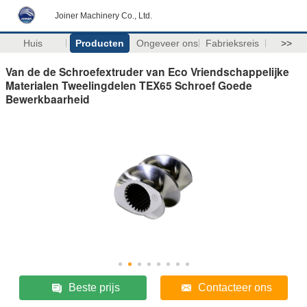
Joiner Machinery Co., Ltd.
Huis
Producten
Ongeveer ons
Fabrieksreis
>>
Van de de Schroefextruder van Eco Vriendschappelijke
Materialen Tweelingdelen TEX65 Schroef Goede
Bewerkbaarheid
Beste prijs
Contacteer ons