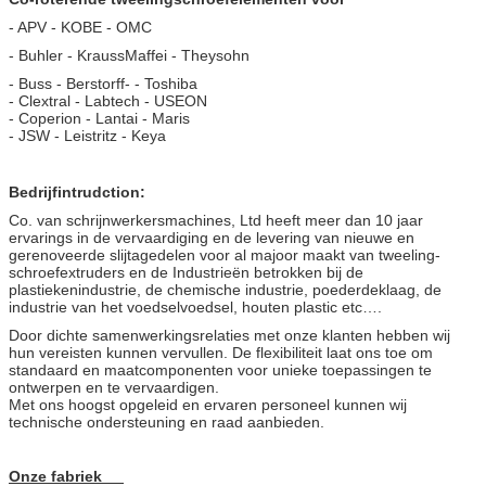
- APV - KOBE - OMC
- Buhler - KraussMaffei - Theysohn
- Buss - Berstorff- - Toshiba
- Clextral - Labtech - USEON
- Coperion - Lantai - Maris
- JSW - Leistritz - Keya
Bedrijfintrudction:
Co. van schrijnwerkersmachines, Ltd heeft meer dan 10 jaar
ervarings in de vervaardiging en de levering van nieuwe en
gerenoveerde slijtagedelen voor al majoor maakt van tweeling-
schroefextruders en de Industrieën betrokken bij de
plastiekenindustrie, de chemische industrie, poederdeklaag, de
industrie van het voedselvoedsel, houten plastic etc….
Door dichte samenwerkingsrelaties met onze klanten hebben wij
hun vereisten kunnen vervullen. De flexibiliteit laat ons toe om
standaard en maatcomponenten voor unieke toepassingen te
ontwerpen en te vervaardigen.
Met ons hoogst opgeleid en ervaren personeel kunnen wij
technische ondersteuning en raad aanbieden.
Onze fabriek