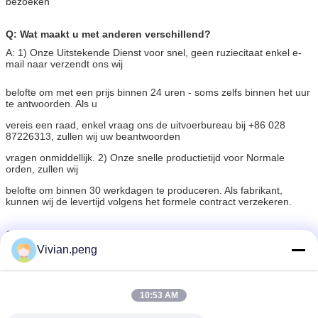
bezoeken
Q: Wat maakt u met anderen verschillend?
A: 1) Onze Uitstekende Dienst voor snel, geen ruziecitaat enkel e-
mail naar verzendt ons wij
belofte om met een prijs binnen 24 uren - soms zelfs binnen het uur
te antwoorden. Als u
vereis een raad, enkel vraag ons de uitvoerbureau bij +86 028
87226313, zullen wij uw beantwoorden
vragen onmiddellijk. 2) Onze snelle productietijd voor Normale
orden, zullen wij
belofte om binnen 30 werkdagen te produceren. Als fabrikant,
kunnen wij de levertijd volgens het formele contract verzekeren.
Q: Wat is uw betalingsvoorwaarden?
Vivian.peng
A: 1) T/T betaling; 2) LC;
Als u een andere vraag hebt, pls voel vrij om ons te contacteren
zoals hieronder:
10:53 AM
de delen van de extrudermachine
Markeringen:
,