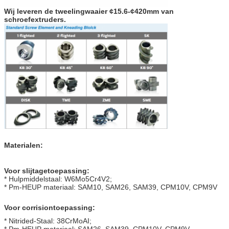
Wij leveren de tweelingwaaier ¢15.6-¢420mm van
schroefextruders.
Materialen:
Voor slijtagetoepassing:
* Hulpmiddelstaal: W6Mo5Cr4V2;
* Pm-HEUP materiaal: SAM10, SAM26, SAM39, CPM10V, CPM9V
Voor corrisiontoepassing:
* Nitrided-Staal: 38CrMoAI;