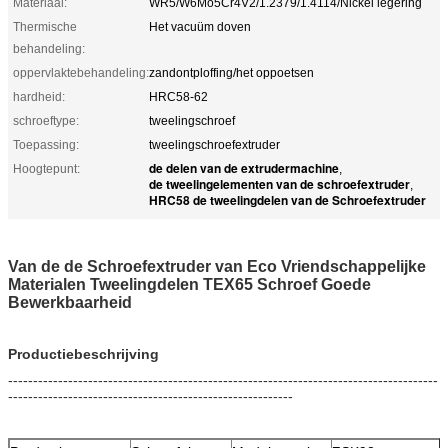
Materiaal:
WR5/W6Mo5Cr4V2/1.2379/1.4114/Nickel legering
Thermische
Het vacuüm doven
behandeling:
oppervlaktebehandeling:
zandontploffing/het oppoetsen
hardheid:
HRC58-62
schroeftype:
tweelingschroef
Toepassing:
tweelingschroefextruder
de delen van de extrudermachine
Hoogtepunt:
,
de tweelingelementen van de schroefextruder
,
HRC58 de tweelingdelen van de Schroefextruder
Van de de Schroefextruder van Eco Vriendschappelijke
Materialen Tweelingdelen TEX65 Schroef Goede
Bewerkbaarheid
Productiebeschrijving
--------------------------------------------------------------------------------------
---------------------------------------------------------