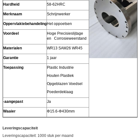
Hardheid
58-62HRC
Merknaam
Schrijnwerker
Oppervlaktebehandeling
Het oppoetsen
Voordeel
Hoge Precisieslijtage
en Corrosieweerstand
Materialen
WR13 SAM26 WR45
Garantie
1 jaar
Toepassing
Plastic Industrie
Houten Plastiek
Opgeblazen Voedsel
Poederdeklaag
-aangepast
Ja
Waaier
Φ15.6-Φ430mm
Leveringscapaciteit
Leveringscapaciteit: 1000 stuk per maand