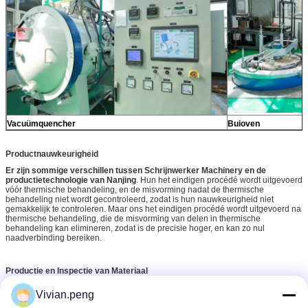
Vacuümquencher
Buioven
Productnauwkeurigheid
Er zijn sommige verschillen tussen Schrijnwerker Machinery en de
productietechnologie van Nanjing
. Hun het eindigen procédé wordt uitgevoerd
vóór thermische behandeling, en de misvorming nadat de thermische
behandeling niet wordt gecontroleerd, zodat is hun nauwkeurigheid niet
gemakkelijk te controleren. Maar ons het eindigen procédé wordt uitgevoerd na
thermische behandeling, die de misvorming van delen in thermische
behandeling kan elimineren, zodat is de precisie hoger, en kan zo nul
naadverbinding bereiken.
Productie en Inspectie van Materiaal
Wij hebben ook voordelen in productiemateriaal en inspectiemateriaal.
Vivian.peng
De schrijnwerker heeft 70 geavanceerd materiaal zoals CNC draadmolen, CNC