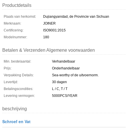
Productdetails
Plaats van herkomst:
Dujiangyanstad, de Provincie van Sichuan
Merknaam:
JOINER
Certificering:
ISO9001:2015
Modelnummer:
180
Betalen & Verzenden Algemene voorwaarden
Min. bestelaantal:
Verhandelbaar
Prijs:
Onderhandelbaar
Verpakking Details:
Sea-worthy of de uitvoernorm.
Levertijd:
30 dagen
Betalingscondities:
L / C, T / T
Levering vermogen:
5000PCS/YEAR
beschrijving
Schroef en Vat