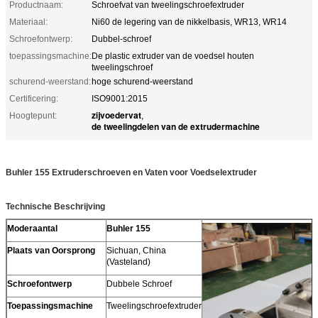
Productnaam:
Schroefvat van tweelingschroefextruder
Materiaal:
Ni60 de legering van de nikkelbasis, WR13, WR14
Schroefontwerp:
Dubbel-schroef
toepassingsmachine:
De plastic extruder van de voedsel houten
tweelingschroef
schurend-weerstand:
hoge schurend-weerstand
Certificering:
ISO9001:2015
zijvoedervat
Hoogtepunt:
,
de tweelingdelen van de extrudermachine
Buhler 155 Extruderschroeven en Vaten voor Voedselextruder
Technische Beschrijving
Moderaantal
Buhler 155
Plaats van Oorsprong
Sichuan, China
(Vasteland)
Schroefontwerp
Dubbele Schroef
Toepassingsmachine
Tweelingschroefextruder