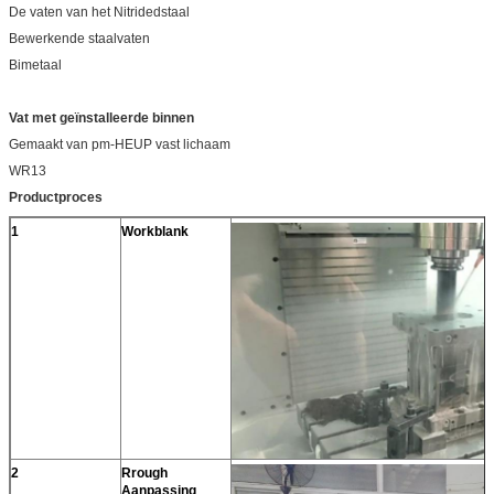
De vaten van het Nitridedstaal
Bewerkende staalvaten
Bimetaal
Vat met geïnstalleerde binnen
Gemaakt van pm-HEUP vast lichaam
WR13
Productproces
1
Workblank
2
Rrough
Aanpassing