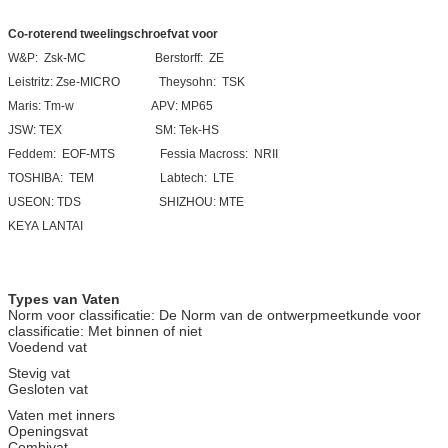
Co-roterend tweelingschroefvat voor
W&P: Zsk-MC Berstorff: ZE
Leistritz: Zse-MICRO Theysohn: TSK
Maris: Tm-w APV: MP65
JSW: TEX SM: Tek-HS
Feddem: EOF-MTS Fessia Macross: NRII
TOSHIBA: TEM Labtech: LTE
USEON: TDS SHIZHOU: MTE
KEYA LANTAI
Types van Vaten
Norm voor classificatie: De Norm van de ontwerpmeetkunde voor
classificatie: Met binnen of niet
Voedend vat
Stevig vat
Gesloten vat
Vaten met inners
Openingsvat
Combivat