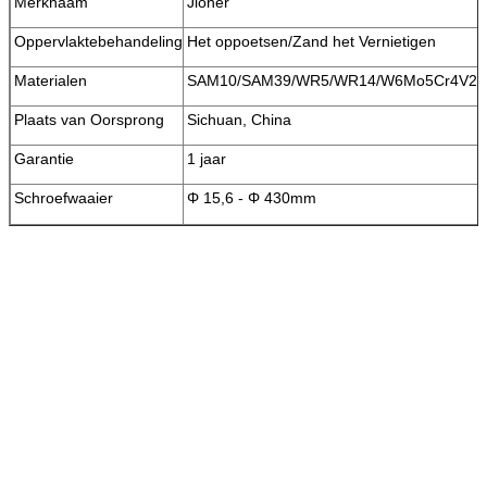
Merknaam
Jioner
Oppervlaktebehandeling
Het oppoetsen/Zand het Vernietigen
Materialen
SAM10/SAM39/WR5/WR14/W6Mo5Cr4V2
Plaats van Oorsprong
Sichuan, China
Garantie
1 jaar
Schroefwaaier
Φ 15,6 - Φ 430mm