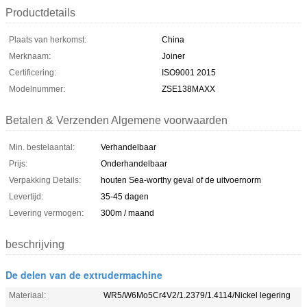
Productdetails
Plaats van herkomst:
China
Merknaam:
Joiner
Certificering:
ISO9001 2015
Modelnummer:
ZSE138MAXX
Betalen & Verzenden Algemene voorwaarden
Min. bestelaantal:
Verhandelbaar
Prijs:
Onderhandelbaar
Verpakking Details:
houten Sea-worthy geval of de uitvoernorm
Levertijd:
35-45 dagen
Levering vermogen:
300m / maand
beschrijving
De delen van de extrudermachine
Materiaal:
WR5/W6Mo5Cr4V2/1.2379/1.4114/Nickel legering