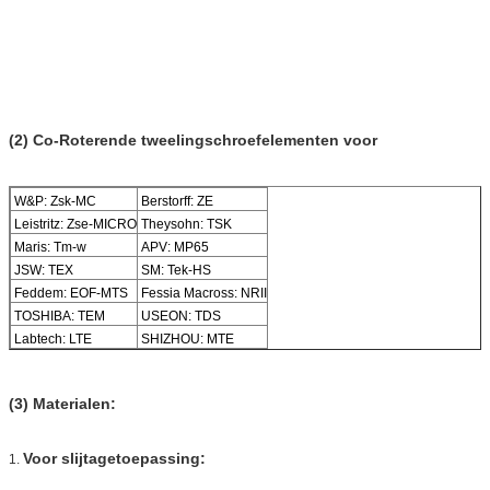
(2) Co-Roterende tweelingschroefelementen voor
W&P: Zsk-MC
Berstorff: ZE
Leistritz: Zse-MICRO
Theysohn: TSK
Maris: Tm-w
APV: MP65
JSW: TEX
SM: Tek-HS
Feddem: EOF-MTS
Fessia Macross: NRII
TOSHIBA: TEM
USEON: TDS
Labtech: LTE
SHIZHOU: MTE
(3) Materialen:
Voor slijtagetoepassing:
1.