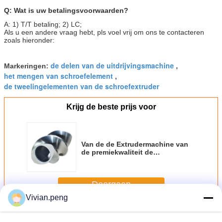
Q: Wat is uw betalingsvoorwaarden?
A: 1) T/T betaling; 2) LC;
Als u een andere vraag hebt, pls voel vrij om ons te contacteren
zoals hieronder:
de delen van de uitdrijvingsmachine
Markeringen:
,
het mengen van schroefelement
,
de tweelingelementen van de schroefextruder
Krijg de beste prijs voor
Van de de Extrudermachine van
de premiekwaliteit de
Delenschroef voor Plastic
Korrelextruder
Doorgaan
Vivian.peng
De delen van de extrudermachine
Meer