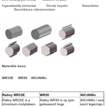
Ingewikkelde binnenlat Ronde keyslot Retacklelat
Beschikbare cliëntvereisten
Materiële keus:
WR15E WR30 40CrNiMo
Ralloy WR15E
WR30
40CrNiMo
Ralloy WR15E is a
Ralloy WR30 is op ijzer-
40CrNiMo i een
chromium-molybdeen-
gebaseerd hoge
soort legerings