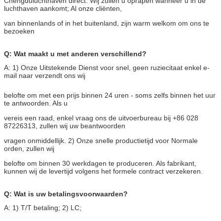
Chengduluchthaven direct. Wij zullen u oprapen wanneer u in de
luchthaven aankomt; Al onze cliënten,
van binnenlands of in het buitenland, zijn warm welkom om ons te
bezoeken
Q: Wat maakt u met anderen verschillend?
A: 1) Onze Uitstekende Dienst voor snel, geen ruziecitaat enkel e-
mail naar verzendt ons wij
belofte om met een prijs binnen 24 uren - soms zelfs binnen het uur
te antwoorden. Als u
vereis een raad, enkel vraag ons de uitvoerbureau bij +86 028
87226313, zullen wij uw beantwoorden
vragen onmiddellijk. 2) Onze snelle productietijd voor Normale
orden, zullen wij
belofte om binnen 30 werkdagen te produceren. Als fabrikant,
kunnen wij de levertijd volgens het formele contract verzekeren.
Q: Wat is uw betalingsvoorwaarden?
A: 1) T/T betaling; 2) LC;