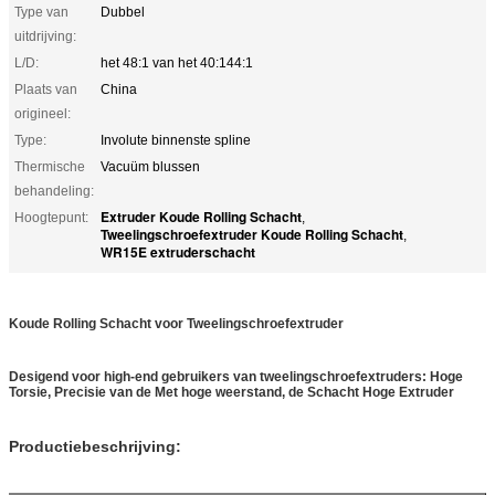
Type van
Dubbel
uitdrijving:
L/D:
het 48:1 van het 40:144:1
Plaats van
China
origineel:
Type:
Involute binnenste spline
Thermische
Vacuüm blussen
behandeling:
Extruder Koude Rolling Schacht
Hoogtepunt:
,
Tweelingschroefextruder Koude Rolling Schacht
,
WR15E extruderschacht
Koude Rolling Schacht voor Tweelingschroefextruder
Desigend voor high-end gebruikers van tweelingschroefextruders: Hoge
Torsie, Precisie van de Met hoge weerstand, de Schacht Hoge Extruder
Productiebeschrijving: