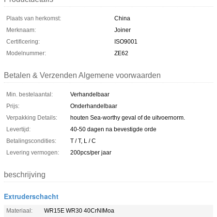
Plaats van herkomst:
China
Merknaam:
Joiner
Certificering:
ISO9001
Modelnummer:
ZE62
Betalen & Verzenden Algemene voorwaarden
Min. bestelaantal:
Verhandelbaar
Prijs:
Onderhandelbaar
Verpakking Details:
houten Sea-worthy geval of de uitvoernorm.
Levertijd:
40-50 dagen na bevestigde orde
Betalingscondities:
T / T, L / C
Levering vermogen:
200pcs/per jaar
beschrijving
Extruderschacht
Materiaal:
WR15E WR30 40CrNIMoa