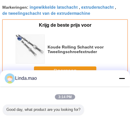
ingewikkelde latschacht
extruderschacht
Markeringen:
,
,
de tweelingschacht van de extrudermachine
Krijg de beste prijs voor
Koude Rolling Schacht voor
Tweelingschroefextruder
Doorgaan
Linda.mao
Extruderschacht
Meer
3:14 PM
Good day, what product are you looking for?
 koude
De plastic
Tweelingschroefextruder
WR15E materiële
Tweeling 
ling
Tweelingschacht
58 MC
JSW-de Delen
de Compo
rschacht
van de de
Vervangstukken
van de
Duurzam