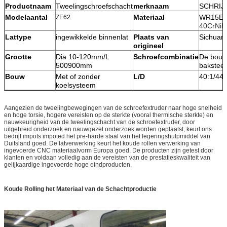
Productnaam
Tweelingschroefschacht
merknaam
SCHRI
Modelaantal
Materiaal
WR15E
ZE62
40CrNi
Lattype
ingewikkelde binnenlat
Plaats van
Sichuan,
origineel
Grootte
Dia 10-120mm/L
Schroefcombinatie
De bouw
500900mm
bakstee
Bouw
Met of zonder
L/D
40:1/44:
koelsysteem
Aangezien de tweelingbewegingen van de schroefextruder naar hoge snelheid
en hoge torsie, hogere vereisten op de sterkte (vooral thermische sterkte) en
nauwkeurigheid van de tweelingschacht van de schroefextruder, door
uitgebreid onderzoek en nauwgezet onderzoek worden geplaatst, keurt ons
bedrijf impots impoted het pre-harde staal van het legeringshulpmiddel van
Duitsland goed. De latverwerking keurt het koude rollen verwerking van
ingevoerde CNC materiaalvorm Europa goed. De producten zijn getest door
klanten en voldaan volledig aan de vereisten van de prestatieskwaliteit van
gelijkaardige ingevoerde hoge eindproducten.
Koude Rolling het Materiaal van de Schachtproductie