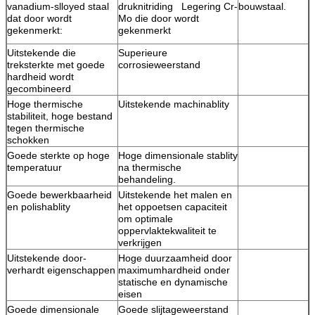
vanadium-slloyed staal
druknitriding Legering Cr-
bouwstaal.
dat door wordt
Mo die door wordt
gekenmerkt:
gekenmerkt
Uitstekende die
Superieure
treksterkte met goede
corrosieweerstand
hardheid wordt
gecombineerd
Hoge thermische
Uitstekende machinablity
stabiliteit, hoge bestand
tegen thermische
schokken
Goede sterkte op hoge
Hoge dimensionale stablity
temperatuur
na thermische
behandeling.
Goede bewerkbaarheid
Uitstekende het malen en
en polishablity
het oppoetsen capaciteit
om optimale
oppervlaktekwaliteit te
verkrijgen
Uitstekende door-
Hoge duurzaamheid door
verhardt eigenschappen
maximumhardheid onder
statische en dynamische
eisen
Goede dimensionale
Goede slijtageweerstand