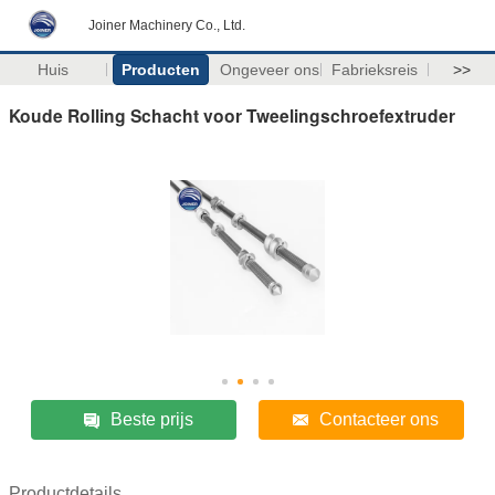
Joiner Machinery Co., Ltd.
Huis
Producten
Ongeveer ons
Fabrieksreis
>>
Koude Rolling Schacht voor Tweelingschroefextruder
Beste prijs
Contacteer ons
Productdetails