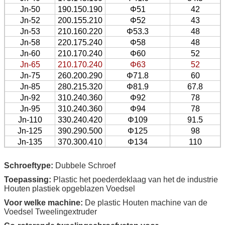
Jn-50
190.150.190
Φ51
42
Jn-52
200.155.210
Φ52
43
Jn-53
210.160.220
Φ53.3
48
Jn-58
220.175.240
Φ58
48
Jn-60
210.170.240
Φ60
52
Jn-65
210.170.240
Φ63
52
Jn-75
260.200.290
Φ71.8
60
Jn-85
280.215.320
Φ81.9
67.8
Jn-92
310.240.360
Φ92
78
Jn-95
310.240.360
Φ94
78
Jn-110
330.240.420
Φ109
91.5
Jn-125
390.290.500
Φ125
98
Jn-135
370.300.410
Φ134
110
Schroeftype:
Dubbele Schroef
Toepassing:
Plastic het poederdeklaag van het de industrie
Houten plastiek opgeblazen Voedsel
Voor welke machine:
De plastic Houten machine van de
Voedsel Tweelingextruder