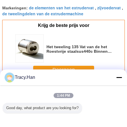
de elementen van het extrudervat
zijvoedervat
Markeringen:
,
,
de tweelingdelen van de extrudermachine
Krijg de beste prijs voor
Het tweeling 135 Vat van de het
Roestvrije staalsus440c Binnen
Materiële Schroef van de
Voedseluitdrijving
Doorgaan
Tracy.Han
Schroef en Vat
Meer
1:44 PM
Good day, what product are you looking for?
 de
Het tweeling van
92 het gesloten
TEX54 de
Twin S
edelen
de de
Ontwerp van de
Elementen van de
Extruder 
 de
Extruderschroef
Vat Dubbele
extruderschroef,
Cylinder 