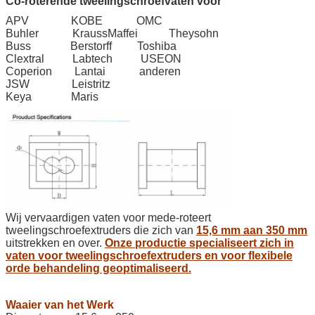
Co-roterende tweelingschroefvaten voor
APV KOBE OMC
Buhler KraussMaffei Theysohn
Buss Berstorff Toshiba
Clextral Labtech USEON
Coperion Lantai anderen
JSW Leistritz
Keya Maris
Wij vervaardigen vaten voor mede-roteert
tweelingschroefextruders die zich van
15,6 mm aan 350 mm
uitstrekken
en over.
Onze productie specialiseert zich in
vaten voor tweelingschroefextruders en voor flexibele
orde behandeling geoptimaliseerd.
Waaier van het Werk