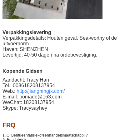
Verpakkingslevering
Verpakkingsdetails: Houten geval, Sea-worthy of de
uitvoernorm.
Haven: SHENZHEN
Levertijd: 40-50 dagen na ordebevestiging.
Kopende Gidsen
Aandacht: Tracy Han
Tel.: 008618208137954
Web.:
http://jiangningjx.com/
E-mail: pomade@163.com
WeChat: 18208137954
Skype: Tracysayhey
FRQ
1
. Q: Bentueenfabriekofeenhandelsmaatschappij?
A: Een fabriek