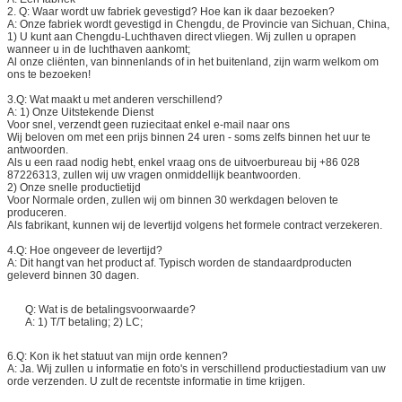
2. Q: Waar wordt uw fabriek gevestigd? Hoe kan ik daar bezoeken?
A: Onze fabriek wordt gevestigd in Chengdu, de Provincie van Sichuan, China,
1) U kunt aan Chengdu-Luchthaven direct vliegen. Wij zullen u oprapen
wanneer u in de luchthaven aankomt;
Al onze cliënten, van binnenlands of in het buitenland, zijn warm welkom om
ons te bezoeken!
3.Q: Wat maakt u met anderen verschillend?
A: 1) Onze Uitstekende Dienst
Voor snel, verzendt geen ruziecitaat enkel e-mail naar ons
Wij beloven om met een prijs binnen 24 uren - soms zelfs binnen het uur te
antwoorden.
Als u een raad nodig hebt, enkel vraag ons de uitvoerbureau bij +86 028
87226313, zullen wij uw vragen onmiddellijk beantwoorden.
2) Onze snelle productietijd
Voor Normale orden, zullen wij om binnen 30 werkdagen beloven te
produceren.
Als fabrikant, kunnen wij de levertijd volgens het formele contract verzekeren.
4.Q: Hoe ongeveer de levertijd?
A: Dit hangt van het product af. Typisch worden de standaardproducten
geleverd binnen 30 dagen.
Q: Wat is de betalingsvoorwaarde?
A: 1) T/T betaling; 2) LC;
6.Q: Kon ik het statuut van mijn orde kennen?
A: Ja. Wij zullen u informatie en foto's in verschillend productiestadium van uw
orde verzenden. U zult de recentste informatie in time krijgen.