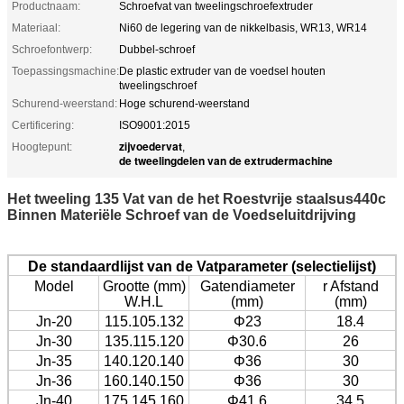
Productnaam:
Schroefvat van tweelingschroefextruder
Materiaal:
Ni60 de legering van de nikkelbasis, WR13, WR14
Schroefontwerp:
Dubbel-schroef
Toepassingsmachine:
De plastic extruder van de voedsel houten
tweelingschroef
Schurend-weerstand:
Hoge schurend-weerstand
Certificering:
ISO9001:2015
zijvoedervat
Hoogtepunt:
,
de tweelingdelen van de extrudermachine
Het tweeling 135 Vat van de het Roestvrije staalsus440c
Binnen Materiële Schroef van de Voedseluitdrijving
De standaardlijst van de Vatparameter (selectielijst)
Model
Grootte (mm)
Gatendiameter
r Afstand
W.H.L
(mm)
(mm)
Jn-20
115.105.132
Φ23
18.4
Jn-30
135.115.120
Φ30.6
26
Jn-35
140.120.140
Φ36
30
Jn-36
160.140.150
Φ36
30
Jn-40
175.145.160
Φ41.6
34.5