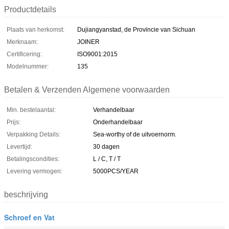
Productdetails
Plaats van herkomst:
Dujiangyanstad, de Provincie van Sichuan
Merknaam:
JOINER
Certificering:
ISO9001:2015
Modelnummer:
135
Betalen & Verzenden Algemene voorwaarden
Min. bestelaantal:
Verhandelbaar
Prijs:
Onderhandelbaar
Verpakking Details:
Sea-worthy of de uitvoernorm.
Levertijd:
30 dagen
Betalingscondities:
L / C, T / T
Levering vermogen:
5000PCS/YEAR
beschrijving
Schroef en Vat