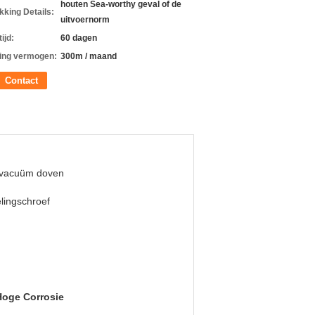
houten Sea-worthy geval of de
kking Details:
uitvoernorm
ijd:
60 dagen
ing vermogen:
300m / maand
Contact
 vacuüm doven
lingschroef
Hoge Corrosie