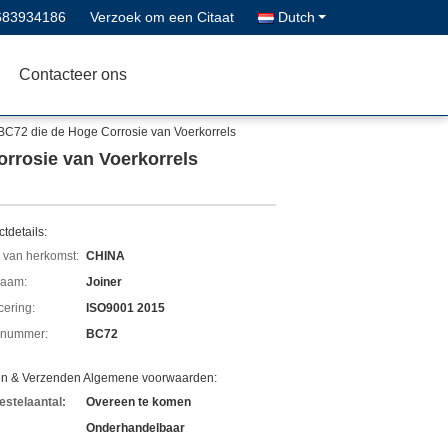
683934186
Verzoek om een Citaat
Dutch
Contacteer ons
 BC72 die de Hoge Corrosie van Voerkorrels
orrosie van Voerkorrels
tdetails:
 van herkomst:
CHINA
aam:
Joiner
icering:
ISO9001 2015
lnummer:
BC72
en & Verzenden Algemene voorwaarden:
estelaantal:
Overeen te komen
Onderhandelbaar