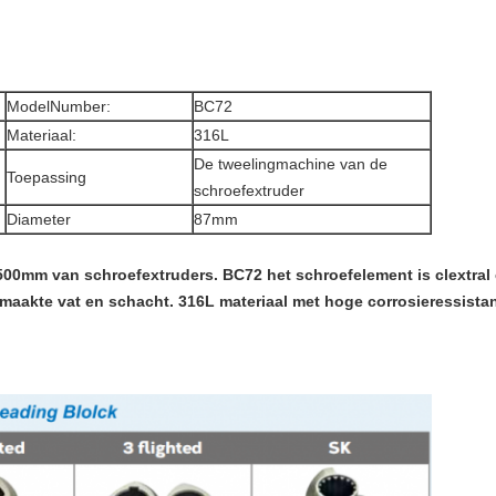
ModelNumber:
BC72
Materiaal:
316L
De tweelingmachine van de
Toepassing
schroefextruder
Diameter
87mm
¢500mm van schroefextruders. BC72 het schroefelement is clextral
emaakte vat en schacht. 316L materiaal met hoge corrosieressist