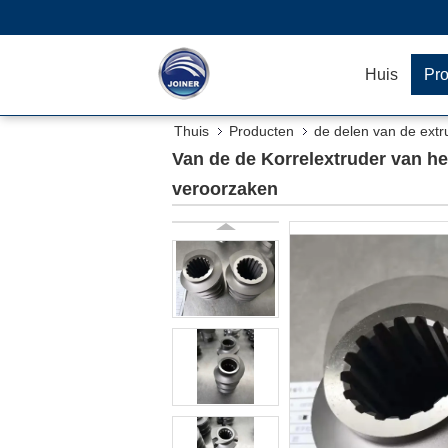
Huis
Pr
Thuis
Producten
de delen van de ext
veroorzaken
Van de de Korrelextruder van h
veroorzaken