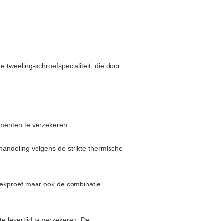
tweeling-schroefspecialiteit, die door
menten te verzekeren
andeling volgens de strikte thermische
eekproef maar ook de combinatie
e levertijd te verzekeren. De