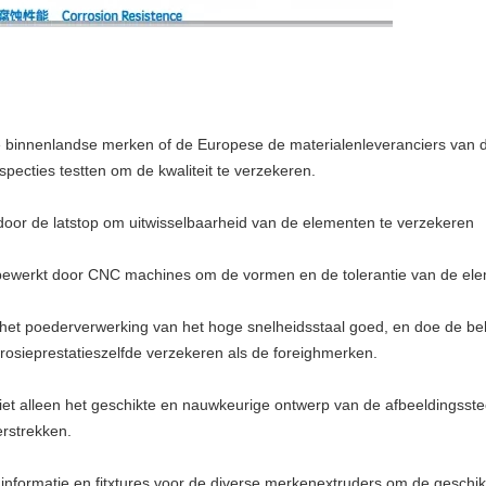
 binnenlandse merken of de Europese de materialenleveranciers van de 
pecties testten om de kwaliteit te verzekeren.
 door de latstop om uitwisselbaarheid van de elementen te verzekeren
ewerkt door CNC machines om de vormen en de tolerantie van de ele
het poederverwerking van het hoge snelheidsstaal goed, en doe de beh
rrosieprestatieszelfde verzekeren als de foreighmerken.
iet alleen het geschikte en nauwkeurige ontwerp van de afbeeldingsst
rstrekken.
 informatie en fitxtures voor de diverse merkenextruders om de geschikt