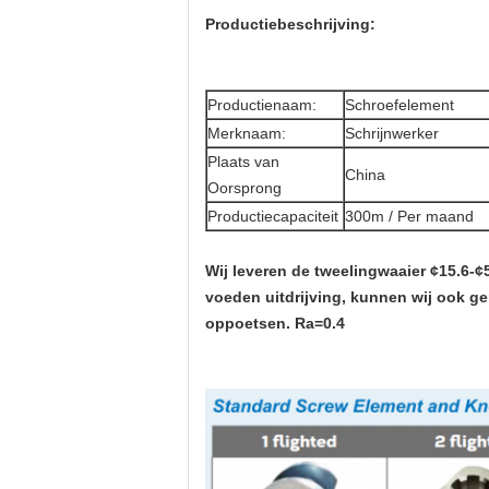
Productiebeschrijving:
Productienaam:
Schroefelement
Merknaam:
Schrijnwerker
Plaats van
China
Oorsprong
Productiecapaciteit
300m / Per maand
Wij leveren de tweelingwaaier ¢15.6-
voeden uitdrijving, kunnen wij ook g
oppoetsen. Ra=0.4