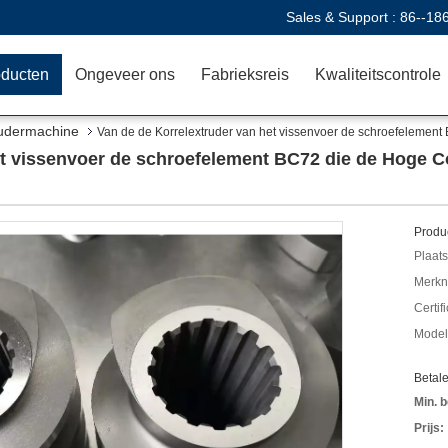
Sales & Support :
86--18
oducten
Ongeveer ons
Fabrieksreis
Kwaliteitscontrole
rudermachine
Van de de Korrelextruder van het vissenvoer de schroefelement
et vissenvoer de schroefelement BC72 die de Hoge C
Produc
Plaats
Merkn
Certif
Mode
Betal
Min. b
Prijs: