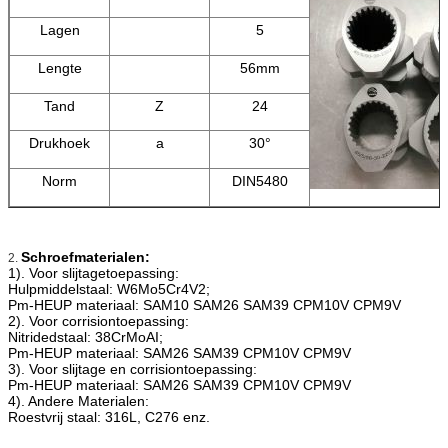
Lagen
5
Lengte
56mm
Tand
Z
24
Drukhoek
a
30°
Norm
DIN5480
Schroefmaterialen:
2.
1). Voor slijtagetoepassing:
Hulpmiddelstaal: W6Mo5Cr4V2;
Pm-HEUP materiaal: SAM10 SAM26 SAM39 CPM10V CPM9V
2). Voor corrisiontoepassing:
Nitridedstaal: 38CrMoAI;
Pm-HEUP materiaal: SAM26 SAM39 CPM10V CPM9V
3). Voor slijtage en corrisiontoepassing:
Pm-HEUP materiaal: SAM26 SAM39 CPM10V CPM9V
4). Andere Materialen:
Roestvrij staal: 316L, C276 enz.