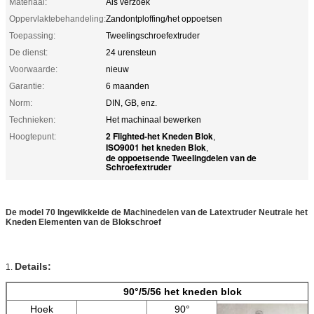
Materiaal:
Als verzoek
Oppervlaktebehandeling:
Zandontploffing/het oppoetsen
Toepassing:
Tweelingschroefextruder
De dienst:
24 urensteun
Voorwaarde:
nieuw
Garantie:
6 maanden
Norm:
DIN, GB, enz.
Technieken:
Het machinaal bewerken
2 Flighted-het Kneden Blok
Hoogtepunt:
,
ISO9001 het kneden Blok
,
de oppoetsende Tweelingdelen van de
Schroefextruder
De model 70 Ingewikkelde de Machinedelen van de Latextruder Neutrale het
Kneden Elementen van de Blokschroef
Details:
1.
90°/5/56 het kneden blok
Hoek
90°