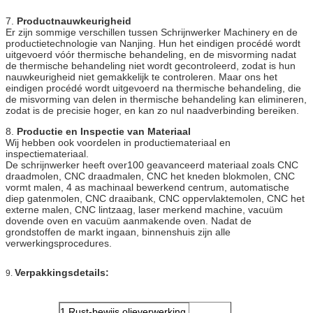
7.
Productnauwkeurigheid
Er zijn sommige verschillen tussen Schrijnwerker Machinery en de
productietechnologie van Nanjing. Hun het eindigen procédé wordt
uitgevoerd vóór thermische behandeling, en de misvorming nadat
de thermische behandeling niet wordt gecontroleerd, zodat is hun
nauwkeurigheid niet gemakkelijk te controleren. Maar ons het
eindigen procédé wordt uitgevoerd na thermische behandeling, die
de misvorming van delen in thermische behandeling kan elimineren,
zodat is de precisie hoger, en kan zo nul naadverbinding bereiken.
8.
Productie en Inspectie van Materiaal
Wij hebben ook voordelen in productiemateriaal en
inspectiemateriaal.
De schrijnwerker heeft over100 geavanceerd materiaal zoals CNC
draadmolen, CNC draadmalen, CNC het kneden blokmolen, CNC
vormt malen, 4 as machinaal bewerkend centrum, automatische
diep gatenmolen, CNC draaibank, CNC oppervlaktemolen, CNC het
externe malen, CNC lintzaag, laser merkend machine, vacuüm
dovende oven en vacuüm aanmakende oven. Nadat de
grondstoffen de markt ingaan, binnenshuis zijn alle
verwerkingsprocedures.
Verpakkingsdetails:
9.
1.Rust-bewijs olieverwerking,