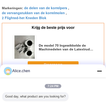
de delen van de korrelpers
Markeringen:
,
de vervangstukken van de korrelmolen
,
2 Flighted-het Kneden Blok
Krijg de beste prijs voor
De model 70 Ingewikkelde de
Machinedelen van de Latextruder
Neutrale het Kneden Elementen
van de Blokschroef
Doorgaan
Alice.chen
Het kneden blok
Meer
7:24 PM
Good day, what product are you looking for?
9H Twin
TDS150 Twin
slijtvastheid
CPM240 Twin
TEX