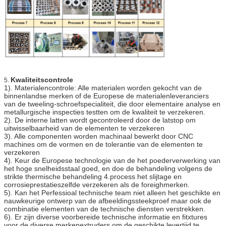
Kwaliteitscontrole
5.
1). Materialencontrole: Alle materialen worden gekocht van de
binnenlandse merken of de Europese de materialenleveranciers
van de tweeling-schroefspecialiteit, die door elementaire analyse en
metallurgische inspecties testten om de kwaliteit te verzekeren.
2). De interne latten wordt gecontroleerd door de latstop om
uitwisselbaarheid van de elementen te verzekeren
3). Alle componenten worden machinaal bewerkt door CNC
machines om de vormen en de tolerantie van de elementen te
verzekeren
4). Keur de Europese technologie van de het poederverwerking van
het hoge snelheidsstaal goed, en doe de behandeling volgens de
strikte thermische behandeling 4.process het slijtage en
corrosieprestatieszelfde verzekeren als de foreighmerken.
5). Kan het Perfessioal technische team niet alleen het geschikte en
nauwkeurige ontwerp van de afbeeldingssteekproef maar ook de
combinatie elementen van de technische diensten verstrekken.
6). Er zijn diverse voorbereide technische informatie en fitxtures
voor de diverse merkenextruders om de geschikte levertijd te