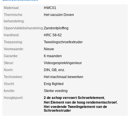
Materiaal:
HWC01
Thermische
Het vacuüm Doven
behandeling:
Oppervlaktebehandeling:
Zandontploffing
Hardheid:
HRC 58-62
Toepassing:
Tweelingschroefextruder
Voorwaarde:
Nieuw
Garantie:
6 maanden
Steun:
Videogesprek/ingenieur
Norm:
DIN, GB, enz.
Technieken:
Het machinaal bewerken
Vlucht:
Enig flighted
functie:
Sterke voeding
2 de schop vervoert Schroefelement
Hoogtepunt:
,
Het Element van de hoog rendementschroef
,
Het voedende Tweelingelement van de
Schroefextruder