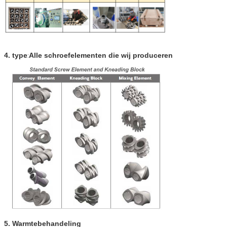
4. type
Alle schroefelementen die wij produceren
:
5. Warmtebehandeling