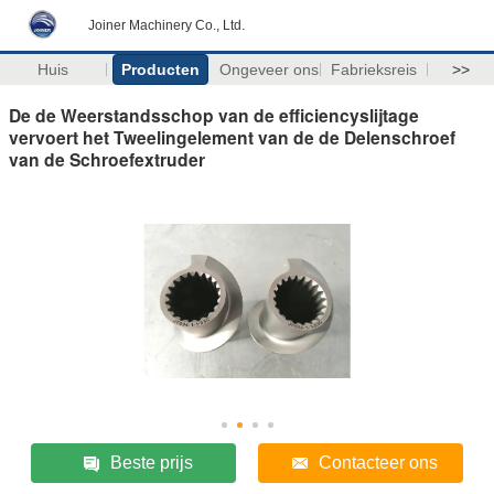
Joiner Machinery Co., Ltd.
Huis
Producten
Ongeveer ons
Fabrieksreis
>>
De de Weerstandsschop van de efficiencyslijtage
vervoert het Tweelingelement van de de Delenschroef
van de Schroefextruder
Beste prijs
Contacteer ons