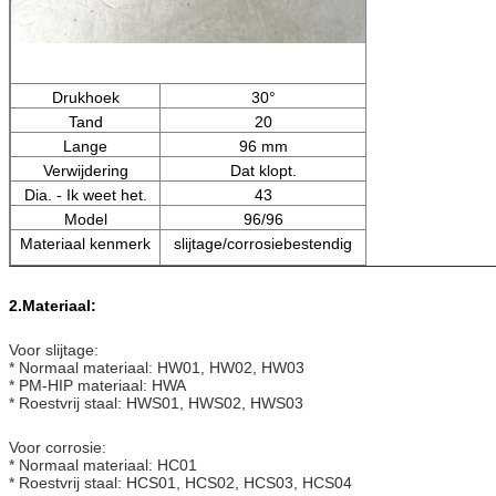
Drukhoek
30°
Tand
20
Lange
96 mm
Verwijdering
Dat klopt.
Dia. - Ik weet het.
43
Model
96/96
Materiaal kenmerk
slijtage/corrosiebestendig
2.
Materiaal:
Voor slijtage:
* Normaal materiaal: HW01, HW02, HW03
* PM-HIP materiaal: HWA
* Roestvrij staal: HWS01, HWS02, HWS03
Voor corrosie:
* Normaal materiaal: HC01
* Roestvrij staal: HCS01, HCS02, HCS03, HCS04