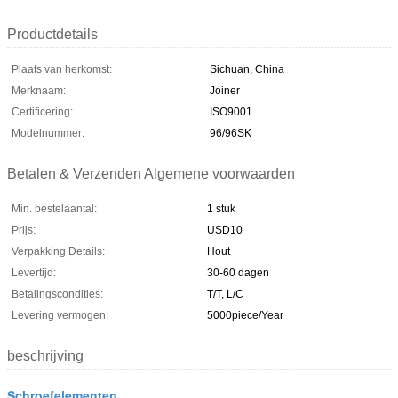
Productdetails
Plaats van herkomst:
Sichuan, China
Merknaam:
Joiner
Certificering:
ISO9001
Modelnummer:
96/96SK
Betalen & Verzenden Algemene voorwaarden
Min. bestelaantal:
1 stuk
Prijs:
USD10
Verpakking Details:
Hout
Levertijd:
30-60 dagen
Betalingscondities:
T/T, L/C
Levering vermogen:
5000piece/Year
beschrijving
Schroefelementen