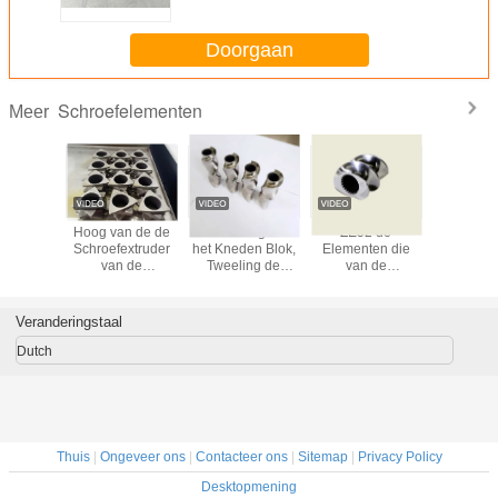
Delenschroef van de
Schroefextruder
Doorgaan
Schroefelementen
Meer
e
Hoog van de de
70 Drie Flighted
ZE52 de
Tweelings
vervangstukken
Schroefextruder
het Kneden Blok,
Elementen die
plastic e
de de
van de
Tweeling de
van de
schroefon
extruder
Corrosieweerstand
Elementen
extruderschroef
WR1
I van de
Tweeling van de
Compacte Grootte
Blok voor
schacht
de Delenextruder
van de
Parallelle
Veranderingstaal
Tweeling
de
Schroefextruder
Tweelingschroefextruder
Schroefelement
kneden
Dutch
voor TEX54
Thuis
|
Ongeveer ons
|
Contacteer ons
|
Sitemap
|
Privacy Policy
Desktopmening