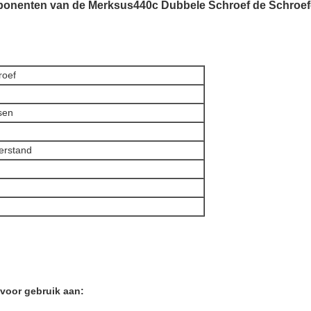
ponenten van de Merksus440c Dubbele Schroef de Schroe
roef
sen
erstand
 voor gebruik aan: