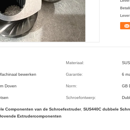
Levert
Betal
Lever
Materiaal:
SUS
Machinaal bewerken
Garantie:
6 m
üm Doven
Norm:
GB 
etsen
Schroefontwerp:
Dubb
le Componenten van de Schroefextruder
,
SUS440C dubbele Schr
Dovende Extrudercomponenten