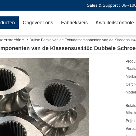
Sales & Support :
86--18
oducten
Ongeveer ons
Fabrieksreis
Kwaliteitscontrole
rudermachine
Duitse Eerste van de Extrudercomponenten van de Klassensus
componenten van de Klassensus440c Dubbele Schroe
Produc
Plaats
Merkn
Certif
Mode
Betal
Min. b
Prijs:
Verpa