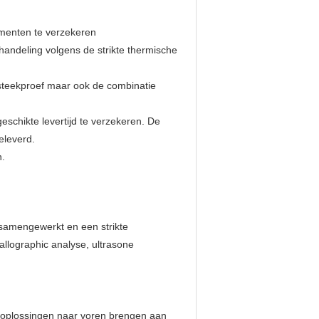
n
menten te verzekeren
andeling volgens de strikte thermische
ssteekproef maar ook de combinatie
eschikte levertijd te verzekeren. De
eleverd.
n.
d samengewerkt en een strikte
allographic analyse, ultrasone
e oplossingen naar voren brengen aan