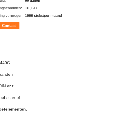
ijd:
60 dagen
ingscondities:
T/T, L/C
ing vermogen:
1000 stuks/per maand
Contact
440C
aanden
DIN enz.
el-schroef
oefelementen
,