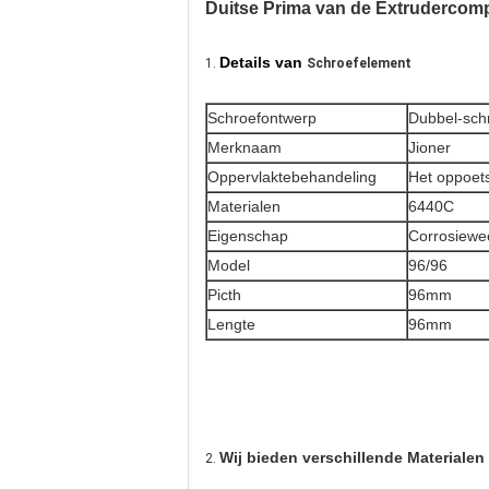
Duitse Prima van de Extrudercom
Details
van
1.
Schroefelement
Schroefontwerp
Dubbel-sch
Merknaam
Jioner
Oppervlaktebehandeling
Het oppoet
Materialen
6440C
Eigenschap
Corrosiewe
Model
96/96
Picth
96mm
Lengte
96mm
Wij bieden verschillende
Materialen
2.