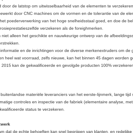
rd door de latstop om uitwisselbaarheid van de elementen te verzekere
bewerkt door CNC machines om de vormen en de tolerantie van de ele
het poederverwerking van het hoge snelheidsstaal goed, en doe de beh
rrosieprestatieszelfde verzekeren als de foreighmerken.
n niet alleen het geschikte en nauwkeurige ontwerp van de afbeelding
rstrekken.
e informatie en de inrichtingen voor de diverse merkenextruders om de g
heel wat voorraad, zelfs nieuwe, kan het binnen 45 dagen worden g
2015 kan de gekwalificeerde en gevolgde producten 100% verzekere
 buitenlandse materiële leveranciers van het eerste-lijnmerk, lange tij
lmatige controles en inspectie van de fabriek (elementaire analyse, met
alificeerde status te verzekeren.
twerk
m dat de echte behoeften kan snel begrijpen van klanten, en redelijk