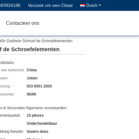
683934186
Verzoek om een Citaat
Dutch
Contacteer ons
440c Dubbele Schroef de Schroefelementen
f de Schroefelementen
tdetails:
 van herkomst:
China
aam:
Joiner
icering:
ISO 9001 2005
lnummer:
96/96
en & Verzenden Algemene voorwaarden:
estelaantal:
10 pieses
Onderhandelbaar
kking Details:
houten doos