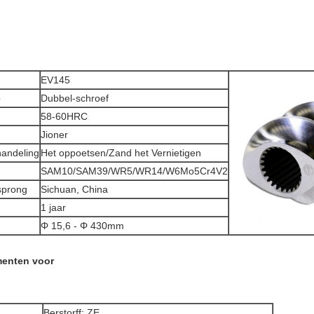
EV145
p
Dubbel-schroef
58-60HRC
Jioner
andeling
Het oppoetsen/Zand het Vernietigen
SAM10/SAM39/WR5/WR14/W6Mo5Cr4V2
sprong
Sichuan, China
1 jaar
Φ 15,6 - Φ 430mm
menten voor
Berstorff: ZE