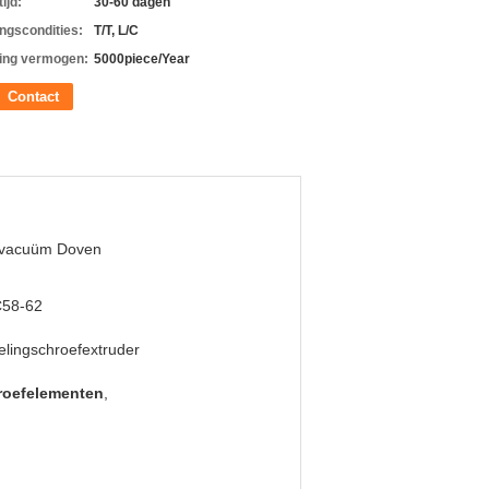
ijd:
30-60 dagen
ingscondities:
T/T, L/C
ing vermogen:
5000piece/Year
Contact
 vacuüm Doven
58-62
lingschroefextruder
hroefelementen
,