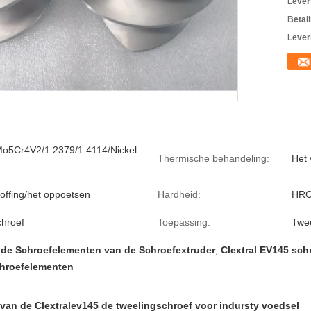
Levert
Betal
Lever
5Cr4V2/1.2379/1.4114/Nickel
Thermische behandeling:
Het
offing/het oppoetsen
Hardheid:
HRC
chroef
Toepassing:
Twee
 de Schroefelementen van de Schroefextruder
,
Clextral EV145 sc
hroefelementen
van de Clextralev145 de tweelingschroef voor indursty voedsel