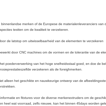
 binnenlandse merken of de Europese de materialenleveranciers van de 
pecties testten om de kwaliteit te verzekeren.
 door de latstop om uitwisselbaarheid van de elementen te verzekeren
ewerkt door CNC machines om de vormen en de tolerantie van de ele
het poederverwerking van het hoge snelheidsstaal goed, en doe de beh
rrosieprestatieszelfde verzekeren als de foreighmerken.
iet alleen het geschikte en nauwkeurige ontwerp van de afbeeldingsst
rstrekken.
 informatie en fitxtures voor de diverse merkenextruders om de geschikt
heel wat voorraad, zelfs nieuwe, kan het binnen 45days worden gel