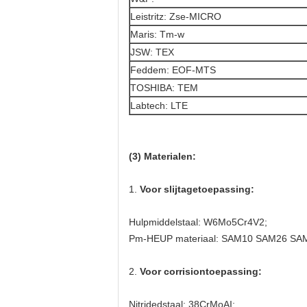
Leistritz: Zse-MICRO
Maris: Tm-w
JSW: TEX
Feddem: EOF-MTS
TOSHIBA: TEM
Labtech: LTE
(3) Materialen:
1.
Voor slijtagetoepassing:
Hulpmiddelstaal: W6Mo5Cr4V2;
Pm-HEUP materiaal: SAM10 SAM26 S
2.
Voor corrisiontoepassing:
Nitridedstaal: 38CrMoAI;