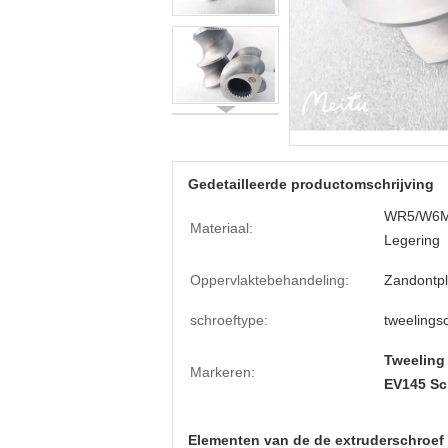
Gedetailleerde productomschrijving
WR5/W6Mo
Materiaal:
Legering
Oppervlaktebehandeling:
Zandontpl
schroeftype:
tweelings
Tweeling
Markeren:
EV145 Sc
Elementen van de de extruderschroef 