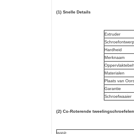
(1) Snelle Details
Extruder
Schroefontwer
Hardheid
Merknaam
Oppervlaktebeh
Materialen
Plaats van Oor
Garantie
Schroefwaaier
(2) Co-Roterende tweelingschroefele
W&P: