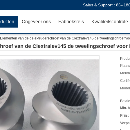
Sales & Support :
86--18
oducten
Ongeveer ons
Fabrieksreis
Kwaliteitscontrole
Elementen van de de extruderschroef van de Clextralev145 de tweelingschroef voo
hroef van de Clextralev145 de tweelingschroef voor 
Produc
Plaats
Merkn
Certif
Mode
Betal
Min. b
Prijs:
Verpa