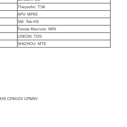
Theysohn: TSK
APV: MP65
SM: Tek-HS
Fessia Macross: NRII
USEON: TDS
SHIZHOU: MTE
AM39 CPM10V CPM9V