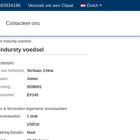
683934186
Verzoek om een Citaat
Dutch
Contacteer ons
r indursty voedsel
indursty voedsel
tdetails:
 van herkomst:
Sichuan, China
aam:
Joiner
icering:
ISO9001
lnummer:
EV145
en & Verzenden Algemene voorwaarden:
estelaantal:
1 stuk
USD10
kking Details:
Hout