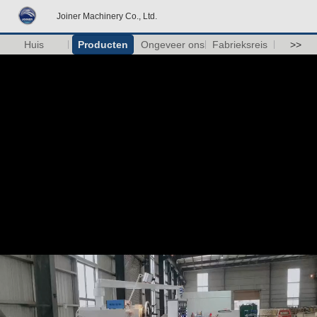
Joiner Machinery Co., Ltd.
Huis
Producten
Ongeveer ons
Fabrieksreis
>>