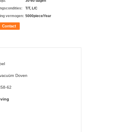
ijd:
30-60 dagen
ingscondities:
T/T, L/C
ing vermogen:
5000piece/Year
Contact
bel
 vacuüm Doven
58-62
jving