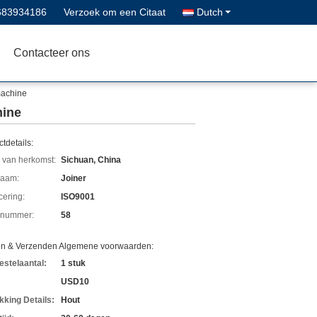
683934186
Verzoek om een Citaat
Dutch
Contacteer ons
machine
hine
tdetails:
 van herkomst:
Sichuan, China
aam:
Joiner
icering:
ISO9001
lnummer:
58
en & Verzenden Algemene voorwaarden:
estelaantal:
1 stuk
USD10
kking Details:
Hout