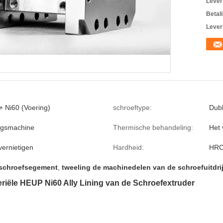
Levert
Betal
Lever
+ Ni60 (Voering)
schroeftype:
Dub
ngsmachine
Thermische behandeling:
Het
vernietigen
Hardheid:
HRC
 schroefsegement
,
tweeling de machinedelen van de schroefuitdri
riële HEUP Ni60 Ally Lining van de Schroefextruder