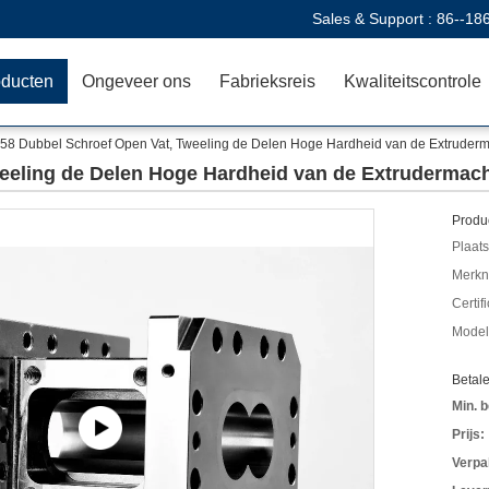
Sales & Support :
86--18
oducten
Ongeveer ons
Fabrieksreis
Kwaliteitscontrole
58 Dubbel Schroef Open Vat, Tweeling de Delen Hoge Hardheid van de Extruder
eeling de Delen Hoge Hardheid van de Extrudermac
Produc
Plaats
Merkn
Certif
Mode
Betal
Min. b
Prijs:
Verpa