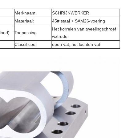
Merknaam:
SCHRIJNWERKER
Materiaal:
45# staal + SAM26-voering
Het korrelen van tweelingschroef
land)
Toepassing
wxtruder
Classificeer
open vat, het luchten vat