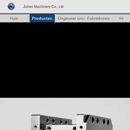
Joiner Machinery Co., Ltd.
Huis
Producten
Ongeveer ons
Fabrieksreis
>>