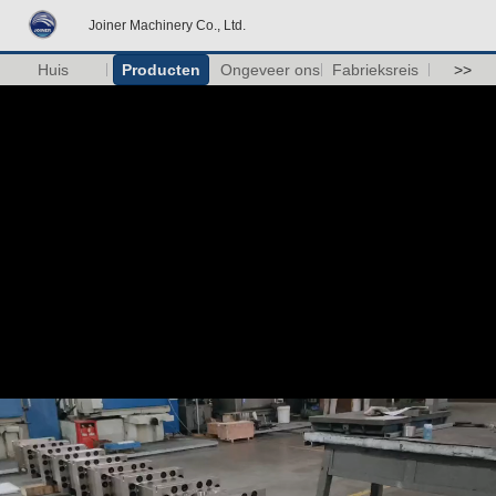
Joiner Machinery Co., Ltd.
Huis
Producten
Ongeveer ons
Fabrieksreis
>>